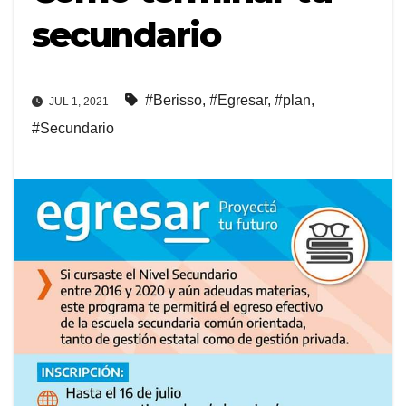
secundario
#Berisso
,
#Egresar
,
#plan
,
JUL 1, 2021
#Secundario