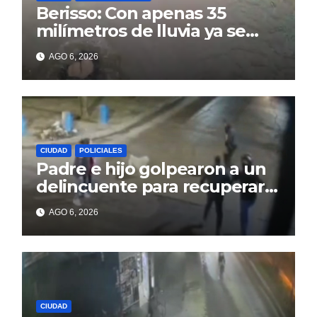
Berisso: Con apenas 35
milímetros de lluvia ya se
sienten los problemas
AGO 6, 2026
CIUDAD
POLICIALES
Padre e hijo golpearon a un
delincuente para recuperar
un celular robado en Berisso
AGO 6, 2026
CIUDAD