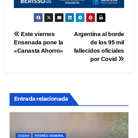
Navegación
Este viernes
Argentina al borde
Ensenada pone la
de los 95 mil
de
«Canasta Ahorro»
fallecidos oficiales
entradas
por Covid
Entrada relacionada
CIUDAD
INTERÉS GENERAL