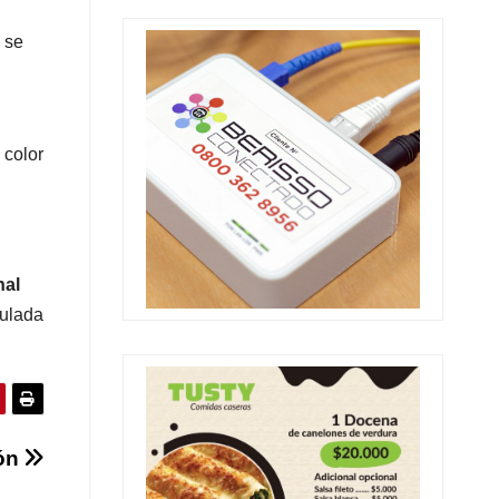
 se
 color
nal
tulada
ión