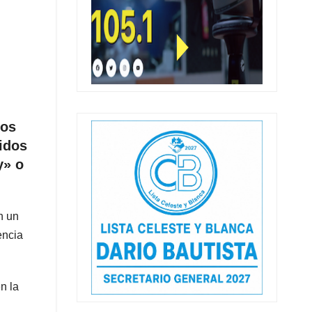
dos
idos
y» o
n un
encia
n la