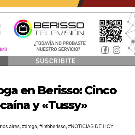
ga en Berisso: Cinco
caína y «Tussy»
nos aires
,
#droga
,
#Infoberisso
,
#NOTICIAS DE HOY