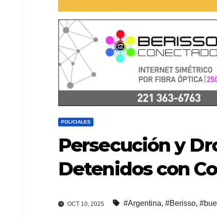
POLICIALES
Persecución y Dro
Detenidos con Co
#Argentina
,
#Berisso
,
#bue
OCT 10, 2025