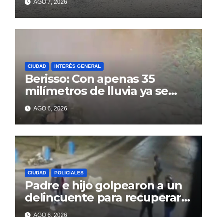
AGO 7, 2026
14
CIUDAD
INTERÉS GENERAL
Berisso: Con apenas 35
milímetros de lluvia ya se
sienten los problemas
AGO 6, 2026
CIUDAD
POLICIALES
Padre e hijo golpearon a un
delincuente para recuperar
un celular robado en Berisso
AGO 6, 2026