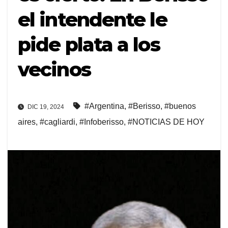
el intendente le
pide plata a los
vecinos
#Argentina
,
#Berisso
,
#buenos
DIC 19, 2024
aires
,
#cagliardi
,
#Infoberisso
,
#NOTICIAS DE HOY