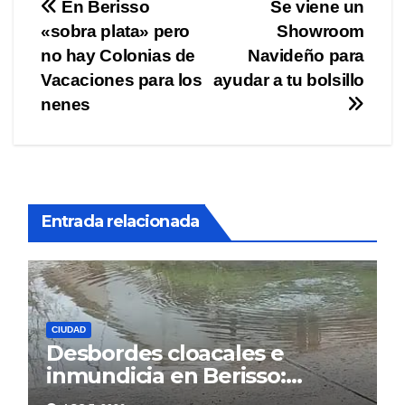
Navegación
En Berisso
Se viene un
«sobra plata» pero
Showroom
de
no hay Colonias de
Navideño para
entradas
Vacaciones para los
ayudar a tu bolsillo
nenes
Entrada relacionada
CIUDAD
Desbordes cloacales e
inmundicia en Berisso:
colapso de la red en la calle