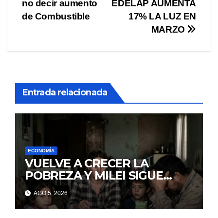
de
no decir aumento
EDELAP AUMENTA
entradas
de Combustible
17% LA LUZ EN
MARZO
Entrada relacionada
ECONOMÍA
VUELVE A CRECER LA
POBREZA Y MILEI SIGUE
MINTIENDO
AGO 5, 2026