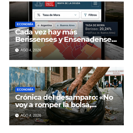
ECONOMÍA
Cada vez hay más
Berissenses y Ensenadenses
con deudas incobrables
AGO 4, 2026
ECONOMÍA
Crónica del desamparo: «No
voy a romper la bolsa,
quédese tranquilo…»
AGO 4, 2026