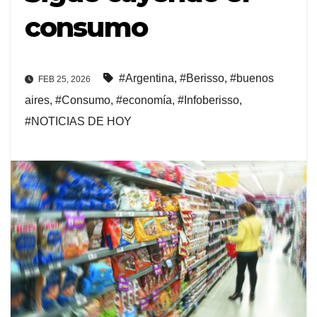
consumo
#Argentina
,
#Berisso
,
#buenos
FEB 25, 2026
aires
,
#Consumo
,
#economía
,
#Infoberisso
,
#NOTICIAS DE HOY