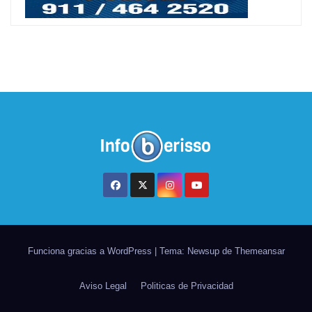
Funciona gracias a WordPress
|
Tema: Newsup de
Themeansar
Aviso Legal
Politicas de Privacidad