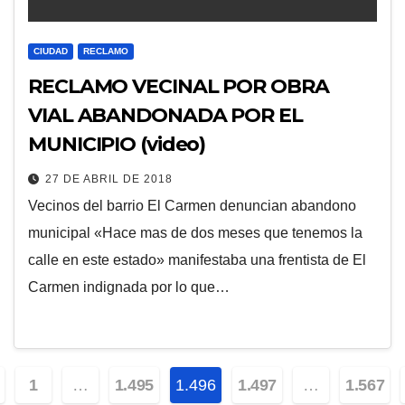
CIUDAD
RECLAMO
RECLAMO VECINAL POR OBRA
VIAL ABANDONADA POR EL
MUNICIPIO (video)
27 DE ABRIL DE 2018
Vecinos del barrio El Carmen denuncian abandono
municipal «Hace mas de dos meses que tenemos la
calle en este estado» manifestaba una frentista de El
Carmen indignada por lo que…
ginación
1
…
1.495
1.496
1.497
…
1.567