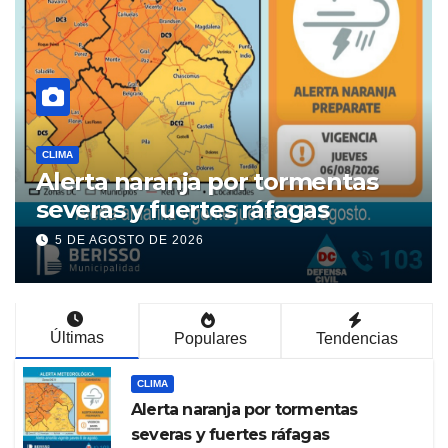
POLÍTICA
Derrota libertaria: El Gobierno
retiró la reforma a la Ley de
Tierras en el Senado
5 DE AGOSTO DE 2026
Últimas
Populares
Tendencias
CLIMA
Alerta naranja por tormentas
severas y fuertes ráfagas