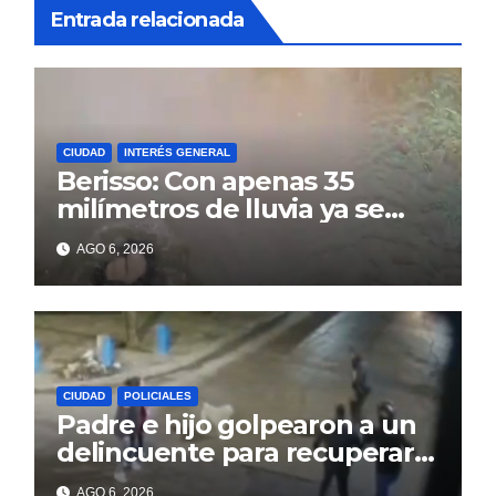
Entrada relacionada
CIUDAD
INTERÉS GENERAL
Berisso: Con apenas 35
milímetros de lluvia ya se
sienten los problemas
AGO 6, 2026
CIUDAD
POLICIALES
Padre e hijo golpearon a un
delincuente para recuperar
un celular robado en Berisso
AGO 6, 2026