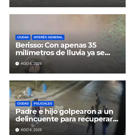
14
CIUDAD
INTERÉS GENERAL
Berisso: Con apenas 35
milímetros de lluvia ya se
sienten los problemas
AGO 6, 2026
CIUDAD
POLICIALES
Padre e hijo golpearon a un
delincuente para recuperar
un celular robado en Berisso
AGO 6, 2026