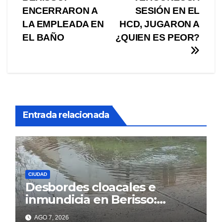
de
ENCERRARON A
SESIÓN EN EL
entradas
LA EMPLEADA EN
HCD, JUGARON A
EL BAÑO
¿QUIEN ES PEOR?
Entrada relacionada
CIUDAD
Desbordes cloacales e
inmundicia en Berisso:
colapso de la red en la calle
AGO 7, 2026