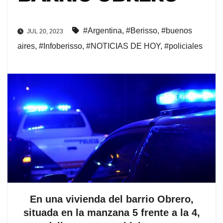
#Argentina
,
#Berisso
,
#buenos
JUL 20, 2023
aires
,
#Infoberisso
,
#NOTICIAS DE HOY
,
#policiales
En una vivienda del barrio Obrero,
situada en la manzana 5 frente a la 4,