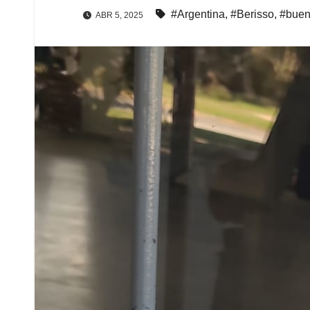
#Argentina
,
#Berisso
,
#buen
ABR 5, 2025