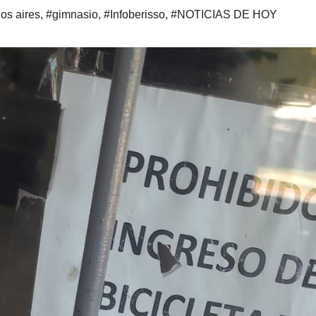
os aires
,
#gimnasio
,
#Infoberisso
,
#NOTICIAS DE HOY