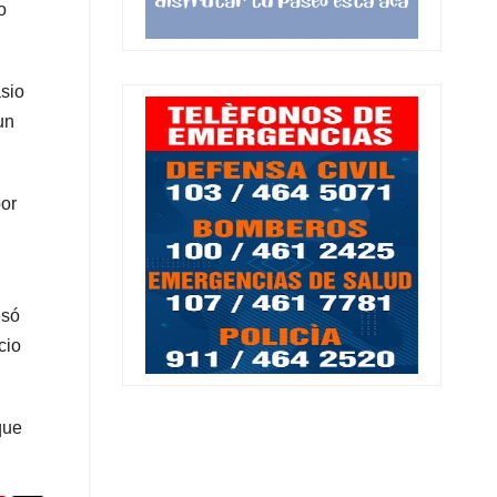
o
asio
un
por
esó
cio
que