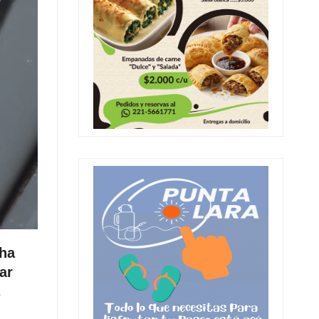
 ha
ar
.