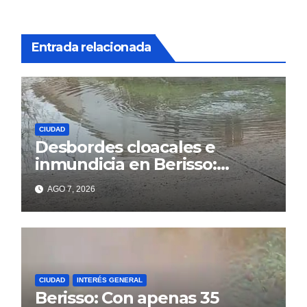
Entrada relacionada
CIUDAD
Desbordes cloacales e
inmundicia en Berisso:
colapso de la red en la calle
AGO 7, 2026
14
CIUDAD
INTERÉS GENERAL
Berisso: Con apenas 35