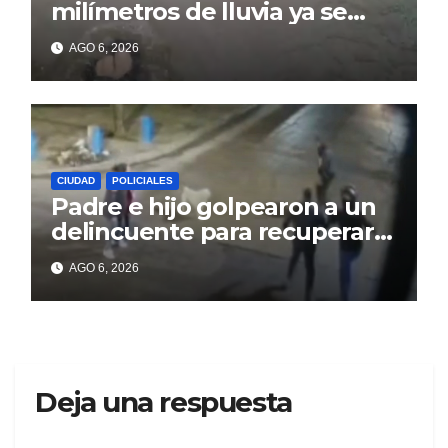
milímetros de lluvia ya se
sienten los problemas
AGO 6, 2026
CIUDAD
POLICIALES
Padre e hijo golpearon a un
delincuente para recuperar
un celular robado en Berisso
AGO 6, 2026
Deja una respuesta