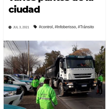
ciudad
#control
,
#Infoberisso
,
#Tránsito
JUL 3, 2021