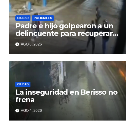
CIUDAD
POLICIALES
Padre e hijo golpearon a un
delincuente para recuperar
un celular robado en Berisso
AGO 6, 2026
CIUDAD
La inseguridad en Berisso no
frena
AGO 4, 2026