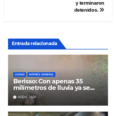
de
y terminaron
entradas
detenidos.
Entrada relacionada
CIUDAD
INTERÉS GENERAL
Berisso: Con apenas 35
milímetros de lluvia ya se
sienten los problemas
AGO 6, 2026