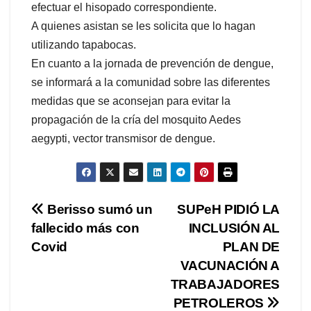
efectuar el hisopado correspondiente.
A quienes asistan se les solicita que lo hagan
utilizando tapabocas.
En cuanto a la jornada de prevención de dengue,
se informará a la comunidad sobre las diferentes
medidas que se aconsejan para evitar la
propagación de la cría del mosquito Aedes
aegypti, vector transmisor de dengue.
Navegación
Berisso sumó un
SUPeH PIDIÓ LA
fallecido más con
INCLUSIÓN AL
de
Covid
PLAN DE
entradas
VACUNACIÓN A
TRABAJADORES
PETROLEROS