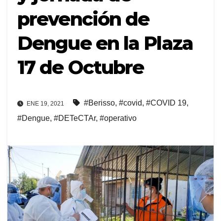
prevención de
Dengue en la Plaza
17 de Octubre
#Berisso
,
#covid
,
#COVID 19
,
ENE 19, 2021
#Dengue
,
#DETeCTAr
,
#operativo