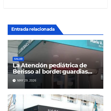
Entrada relacionada
SALUD
La Atención pediátrica de
Berisso al borde: guardias
saturadas por la alta
MAY 29, 2026
demanda