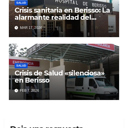
SALUD
Crisis sanitaria en Berisso: La
alarmante realidad del
Hospital Larraín que el
MAR 17, 2026
discurso oficial intenta
ocultar
SALUD
Crisis de Salud «silenciosa»
en Berisso
FEB 7, 2026