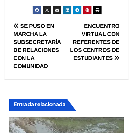
Navegación
SE PUSO EN
ENCUENTRO
MARCHA LA
VIRTUAL CON
de
SUBSECRETARÍA
REFERENTES DE
entradas
DE RELACIONES
LOS CENTROS DE
CON LA
ESTUDIANTES
COMUNIDAD
Entrada relacionada