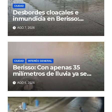
CIUDAD
Desbordes cloacales e
inmundicia en Berisso:
colapso de la red en la calle
AGO 7, 2026
14
CIUDAD
INTERÉS GENERAL
Berisso: Con apenas 35
milímetros de lluvia ya se
sienten los problemas
AGO 6, 2026