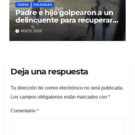
CIUDAD
POLICIALES
Padre e hijo golpearon a un
delincuente para recuperar
un celular robado en Berisso
AGO 6, 2026
Deja una respuesta
Tu dirección de correo electrónico no será publicada.
Los campos obligatorios están marcados con
*
Comentario
*