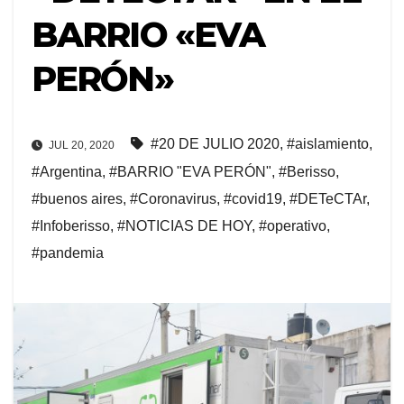
BARRIO «EVA
PERÓN»
#20 DE JULIO 2020
,
#aislamiento
,
JUL 20, 2020
#Argentina
,
#BARRIO "EVA PERÓN"
,
#Berisso
,
#buenos aires
,
#Coronavirus
,
#covid19
,
#DETeCTAr
,
#Infoberisso
,
#NOTICIAS DE HOY
,
#operativo
,
#pandemia