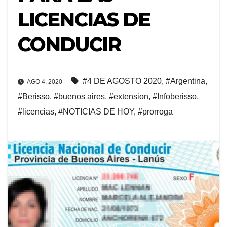
LICENCIAS DE
CONDUCIR
#4 DE AGOSTO 2020
,
#Argentina
,
AGO 4, 2020
#Berisso
,
#buenos aires
,
#extension
,
#Infoberisso
,
#licencias
,
#NOTICIAS DE HOY
,
#prorroga