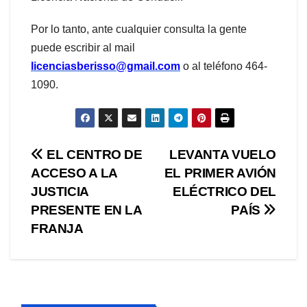
Por lo tanto, ante cualquier consulta la gente
puede escribir al mail
licenciasberisso@gmail.com
o al teléfono 464-
1090.
Navegación
EL CENTRO DE
LEVANTA VUELO
ACCESO A LA
EL PRIMER AVIÓN
de
JUSTICIA
ELÉCTRICO DEL
entradas
PRESENTE EN LA
PAÍS
FRANJA