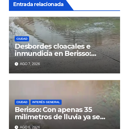
Entrada relacionada
CIUDAD
Desbordes cloacales e
inmundicia en Berisso:
colapso de la red en la calle
AGO 7, 2026
14
CIUDAD
INTERÉS GENERAL
Berisso: Con apenas 35
milímetros de lluvia ya se
sienten los problemas
AGO 6, 2026