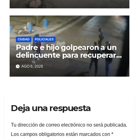
CIUDAD
POLICIALES
Padre e hijo golpearon a un
delincuente para recuperar
un celular robado en Berisso
AGO 6, 2026
Deja una respuesta
Tu dirección de correo electrónico no será publicada.
Los campos obligatorios están marcados con
*