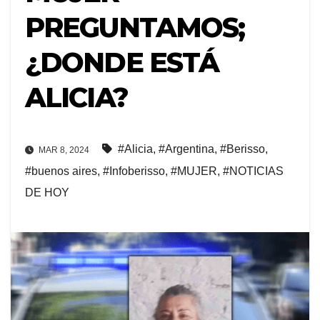
PREGUNTAMOS;
¿DONDE ESTÁ
ALICIA?
#Alicia
,
#Argentina
,
#Berisso
,
MAR 8, 2024
#buenos aires
,
#Infoberisso
,
#MUJER
,
#NOTICIAS
DE HOY