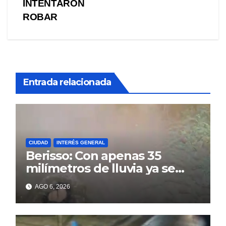
entradas
INTENTARON
ROBAR
Entrada relacionada
CIUDAD
INTERÉS GENERAL
Berisso: Con apenas 35
milímetros de lluvia ya se
sienten los problemas
AGO 6, 2026