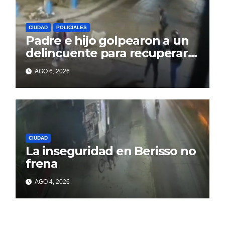
CIUDAD
POLICIALES
Padre e hijo golpearon a un
delincuente para recuperar
un celular robado en Berisso
AGO 6, 2026
CIUDAD
La inseguridad en Berisso no
frena
AGO 4, 2026