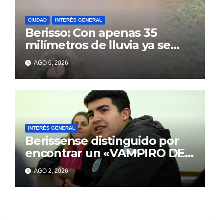
CIUDAD
INTERÉS GENERAL
Berisso: Con apenas 35
milímetros de lluvia ya se
sienten los problemas
AGO 6, 2026
INTERÉS GENERAL
Berissense distinguido por
encontrar un «VAMPIRO DE
MAR»
AGO 2, 2026