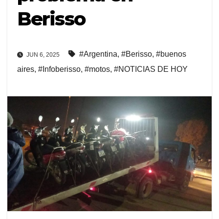
Berisso
#Argentina
,
#Berisso
,
#buenos
JUN 6, 2025
aires
,
#Infoberisso
,
#motos
,
#NOTICIAS DE HOY