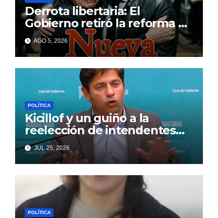
Derrota libertaria: El
Gobierno retiró la reforma a
la Ley de Tierras en el
AGO 5, 2026
Senado
POLÍTICA
Kicillof y un guiño a la
reelección de intendentes
que Cagliardi espera ansioso
JUL 25, 2026
POLÍTICA