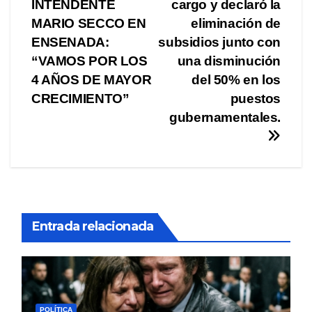
INTENDENTE
cargo y declaró la
de
MARIO SECCO EN
eliminación de
entradas
ENSENADA:
subsidios junto con
“VAMOS POR LOS
una disminución
4 AÑOS DE MAYOR
del 50% en los
CRECIMIENTO”
puestos
gubernamentales.
Entrada relacionada
POLÍTICA