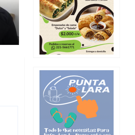
ia
al