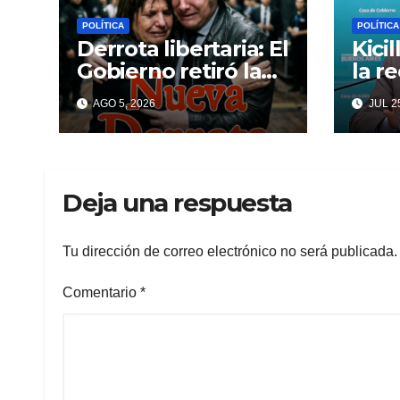
POLÍTICA
POLÍTICA
Derrota libertaria: El
Kici
Gobierno retiró la
la r
reforma a la Ley de
inte
AGO 5, 2026
JUL 25
Tierras en el
Cagl
Senado
ansi
Deja una respuesta
Tu dirección de correo electrónico no será publicada.
Comentario
*