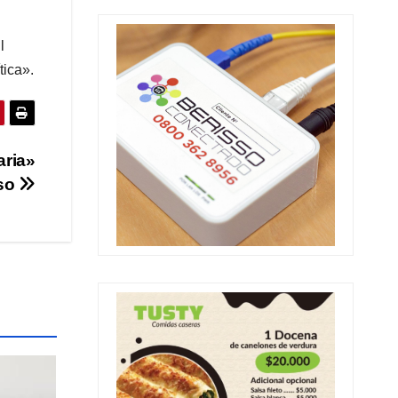
l
tica».
aria»
sso