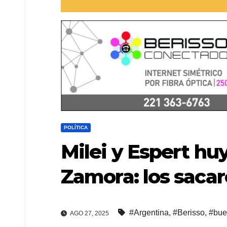
POLÍTICA
Milei y Espert h
Zamora: los sacar
#Argentina
,
#Berisso
,
#bue
AGO 27, 2025