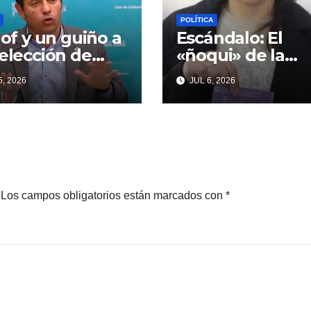
POLÍTICA
llof y un guiño a
Escándalo: El
eelección de
«ñoqui» de la
ndentes que
Legislatura
, 2026
JUL 6, 2026
iardi espera
vinculado a la
oso
concejal libertar
no quiere soltar 
«ESTADO»
Los campos obligatorios están marcados con
*