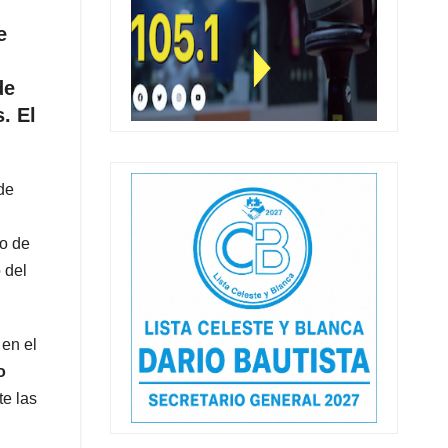
e
de
. El
de
po de
 del
 en el
o
te las