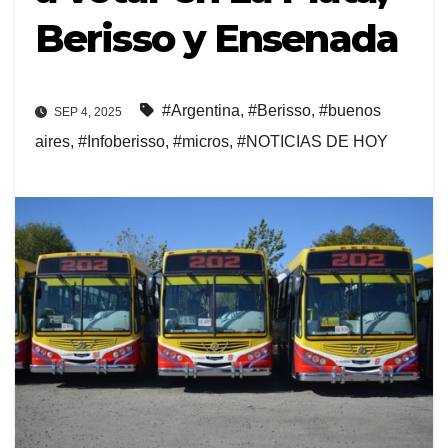
Berisso y Ensenada
#Argentina
,
#Berisso
,
#buenos
SEP 4, 2025
aires
,
#Infoberisso
,
#micros
,
#NOTICIAS DE HOY