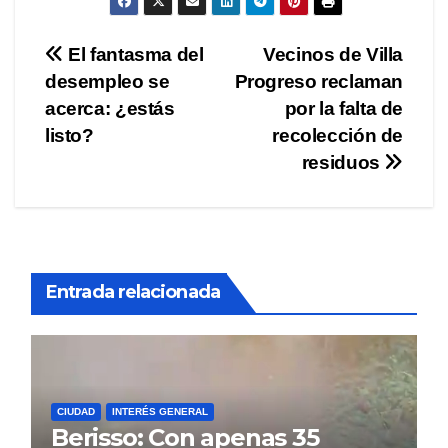
Navegación
El fantasma del
Vecinos de Villa
desempleo se
Progreso reclaman
de
acerca: ¿estás
por la falta de
entradas
listo?
recolección de
residuos
Entrada relacionada
CIUDAD
INTERÉS GENERAL
Berisso: Con apenas 35