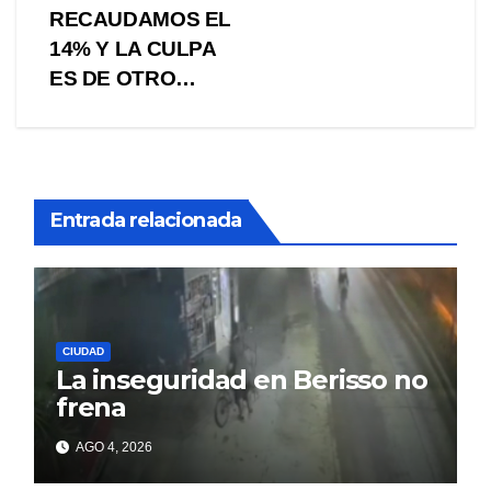
entradas
RECAUDAMOS EL
14% Y LA CULPA
ES DE OTRO…
Entrada relacionada
CIUDAD
La inseguridad en Berisso no
frena
AGO 4, 2026