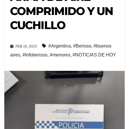
COMPRIMIDO Y UN
CUCHILLO
#Argentina
,
#Berisso
,
#buenos
FEB 16, 2023
aires
,
#Infoberisso
,
#menores
,
#NOTICIAS DE HOY