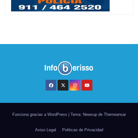
Funciona gracias a WordPress
|
Tema: Newsup de
Themeansar
Aviso Legal
Politicas de Privacidad