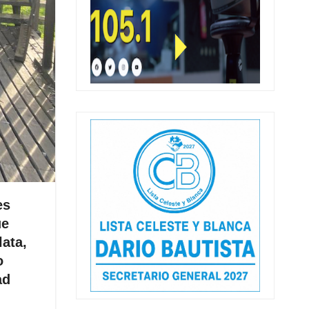
es
ue
ata,
o
ad