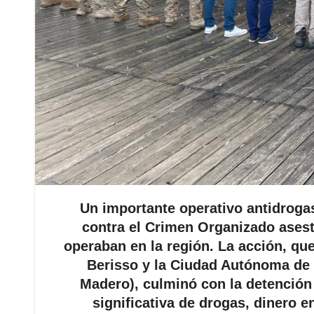
Un importante operativo antidroga
contra el Crimen Organizado asest
operaban en la región. La acción, qu
Berisso y la Ciudad Autónoma de 
Madero), culminó con la detención
significativa de drogas, dinero e