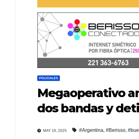
POLICIALES
Megaoperativo an
dos bandas y deti
#Argentina
,
#Berisso
,
#bue
MAY 16, 2025