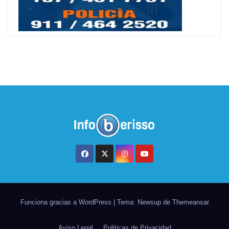
Funciona gracias a WordPress
|
Tema: Newsup de
Themeansar
Aviso Legal
Politicas de Privacidad