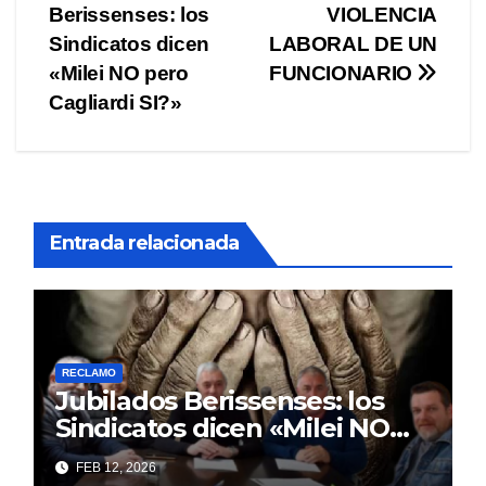
Berissenses: los
VIOLENCIA
de
Sindicatos dicen
LABORAL DE UN
entradas
«Milei NO pero
FUNCIONARIO
Cagliardi SI?»
Entrada relacionada
RECLAMO
Jubilados Berissenses: los
Sindicatos dicen «Milei NO
pero Cagliardi SI?»
FEB 12, 2026