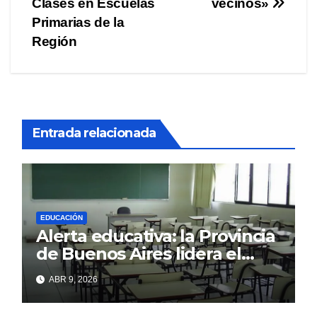
entradas
Clases en Escuelas
vecinos»
Primarias de la
Región
Entrada relacionada
EDUCACIÓN
Alerta educativa: la Provincia
de Buenos Aires lidera el
ranking de ausentismo
ABR 9, 2026
escolar en el país