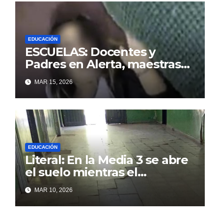
EDUCACIÓN
ESCUELAS: Docentes y
Padres en Alerta, maestras
golpeadas y alumnos
MAR 15, 2026
asustados
EDUCACIÓN
Literal: En la Media 3 se abre
el suelo mientras el
municipio mira para otro lado
MAR 10, 2026