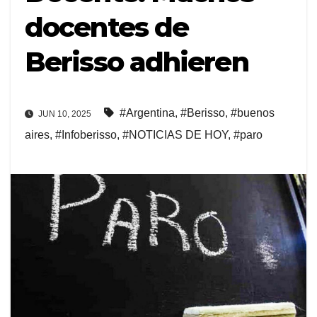
docentes de
Berisso adhieren
#Argentina
,
#Berisso
,
#buenos
JUN 10, 2025
aires
,
#Infoberisso
,
#NOTICIAS DE HOY
,
#paro