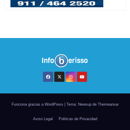
Funciona gracias a WordPress
|
Tema: Newsup de
Themeansar
Aviso Legal
Politicas de Privacidad