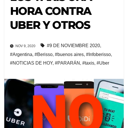
HORA CONTRA
UBER Y OTROS
#9 DE NOVIEMBRE 2020
,
NOV 9, 2020
#Argentina
,
#Berisso
,
#buenos aires
,
#Infoberisso
,
#NOTICIAS DE HOY
,
#PARARÁN
,
#taxis
,
#Uber