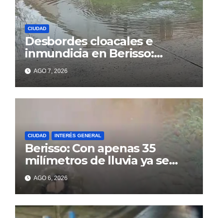
CIUDAD
Desbordes cloacales e
inmundicia en Berisso:
colapso de la red en la calle
AGO 7, 2026
14
CIUDAD
INTERÉS GENERAL
Berisso: Con apenas 35
milímetros de lluvia ya se
sienten los problemas
AGO 6, 2026