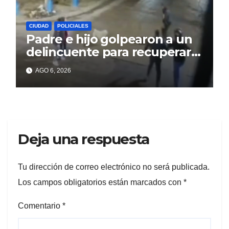
CIUDAD
POLICIALES
Padre e hijo golpearon a un
delincuente para recuperar
un celular robado en Berisso
AGO 6, 2026
Deja una respuesta
Tu dirección de correo electrónico no será publicada.
Los campos obligatorios están marcados con
*
Comentario
*