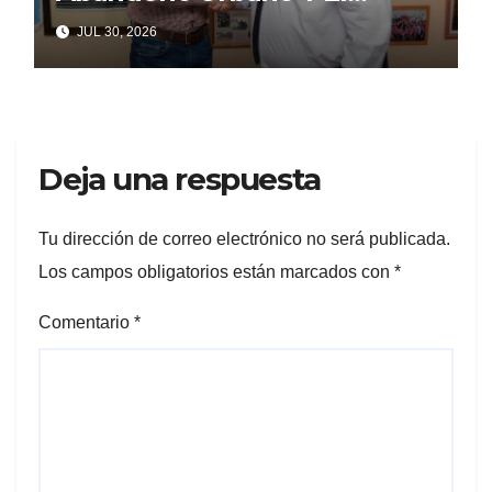
Despilfarro Político Repiten
JUL 30, 2026
Una Vieja Historia De
Ineficiencia
Deja una respuesta
Tu dirección de correo electrónico no será publicada.
Los campos obligatorios están marcados con
*
Comentario
*