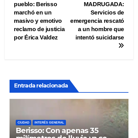
pueblo: Berisso
MADRUGADA:
de
marchó en un
Servicios de
entradas
masivo y emotivo
emergencia rescató
reclamo de justicia
a un hombre que
por Érica Valdez
intentó suicidarse
Entrada relacionada
CIUDAD
INTERÉS GENERAL
Berisso: Con apenas 35