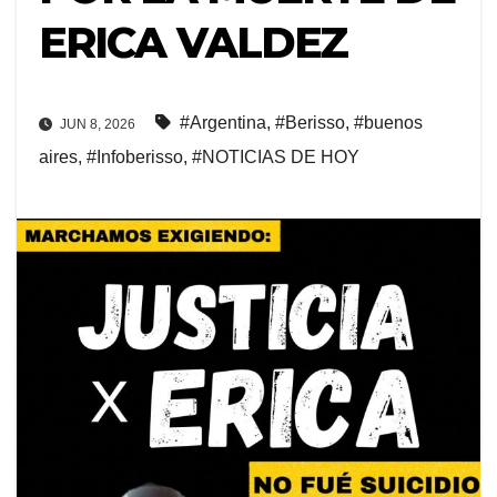
ERICA VALDEZ
#Argentina
,
#Berisso
,
#buenos
JUN 8, 2026
aires
,
#Infoberisso
,
#NOTICIAS DE HOY