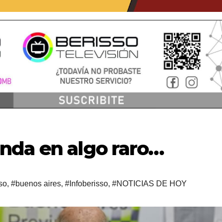
nda en algo raro…
so
,
#buenos aires
,
#Infoberisso
,
#NOTICIAS DE HOY