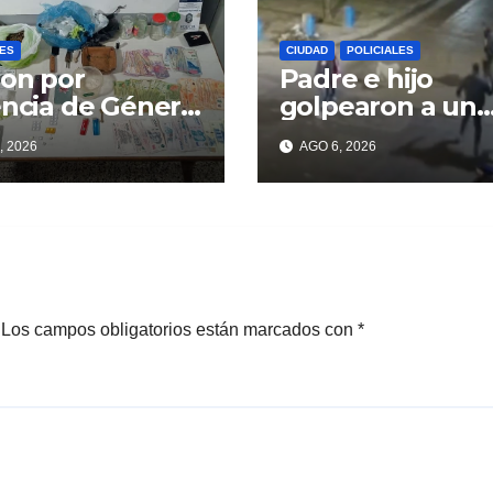
LES
CIUDAD
POLICIALES
on por
Padre e hijo
encia de Género
golpearon a un
contraron
delincuente par
, 2026
AGO 6, 2026
ga
recuperar un
celular robado 
Berisso
Los campos obligatorios están marcados con
*