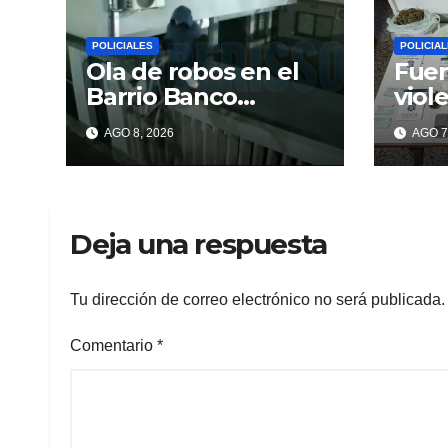
POLICIALES
POLICIA
Ola de robos en el
Fuer
Barrio Banco
viol
Provincia: escalan
y en
AGO 8, 2026
AGO 7
paredes en la
dro
noche y nadie
responde
Deja una respuesta
Tu dirección de correo electrónico no será publicada.
Comentario
*