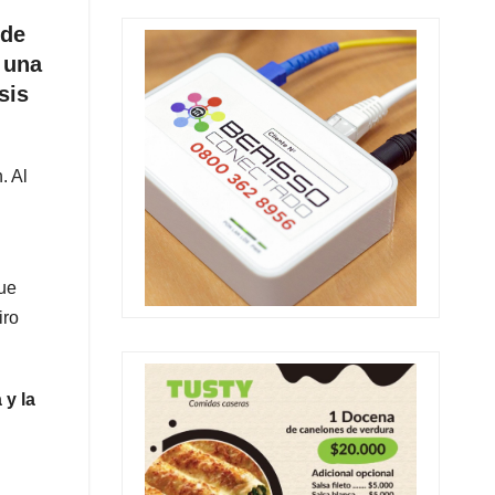
 de
, una
sis
. Al
que
iro
 y la