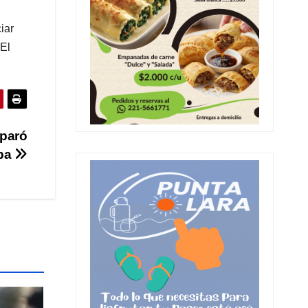
iar
 El
sparó
aba