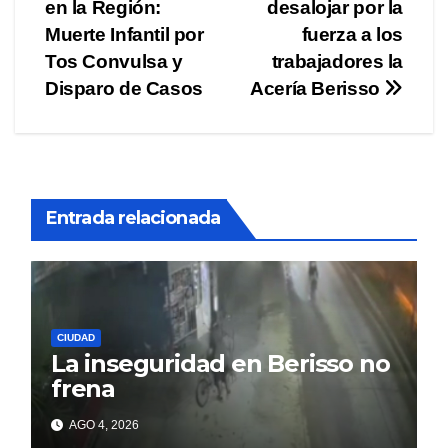
en la Región:
desalojar por la
de
Muerte Infantil por
fuerza a los
entradas
Tos Convulsa y
trabajadores la
Disparo de Casos
Acería Berisso
Entrada relacionada
CIUDAD
La inseguridad en Berisso no
frena
AGO 4, 2026