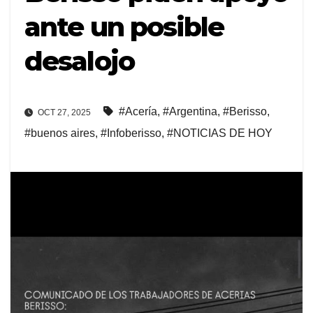
ante un posible
desalojo
#Acería
,
#Argentina
,
#Berisso
,
OCT 27, 2025
#buenos aires
,
#Infoberisso
,
#NOTICIAS DE HOY