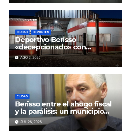
CIUDAD
DEPORTES
Deportivo Berisso
«decepcionado» con
Cagliardi y sus promesas
AGO 2, 2026
incumplidas
CIUDAD
Berisso entre el ahogo fiscal
y la parálisis: un municipio
acorralado por la falta de
JUL 26, 2026
gestión y el desencanto