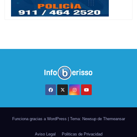
Funciona gracias a WordPress
|
Tema: Newsup de
Themeansar
Aviso Legal
Politicas de Privacidad