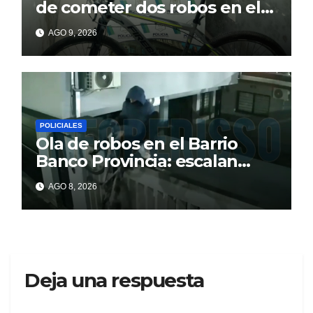
de cometer dos robos en el
barrio Banco Provincia
AGO 9, 2026
POLICIALES
Ola de robos en el Barrio
Banco Provincia: escalan
paredes en la noche y nadie
AGO 8, 2026
responde
Deja una respuesta