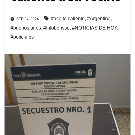
#aceite caliente
,
#Argentina
,
SEP 24, 2024
#buenos aires
,
#Infoberisso
,
#NOTICIAS DE HOY
,
#policiales