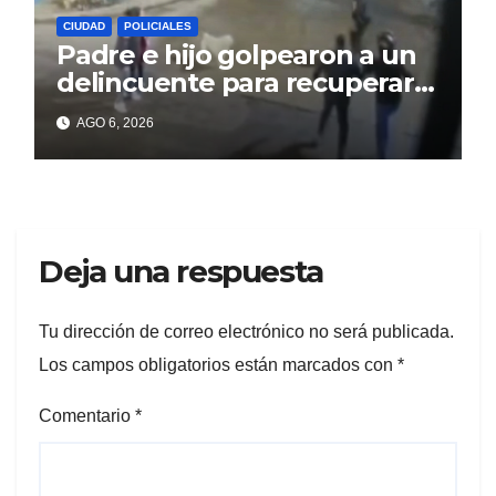
CIUDAD
POLICIALES
Padre e hijo golpearon a un
delincuente para recuperar
un celular robado en Berisso
AGO 6, 2026
Deja una respuesta
Tu dirección de correo electrónico no será publicada.
Los campos obligatorios están marcados con
*
Comentario
*