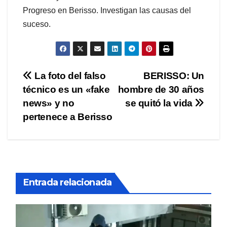
Progreso en Berisso. Investigan las causas del
suceso.
Navegación
La foto del falso
BERISSO: Un
técnico es un «fake
hombre de 30 años
de
news» y no
se quitó la vida
entradas
pertenece a Berisso
Entrada relacionada