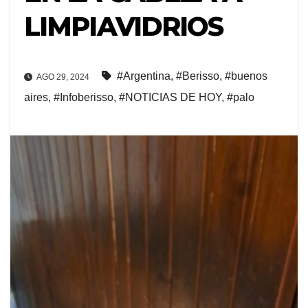
LIMPIAVIDRIOS
#Argentina
,
#Berisso
,
#buenos
AGO 29, 2024
aires
,
#Infoberisso
,
#NOTICIAS DE HOY
,
#palo