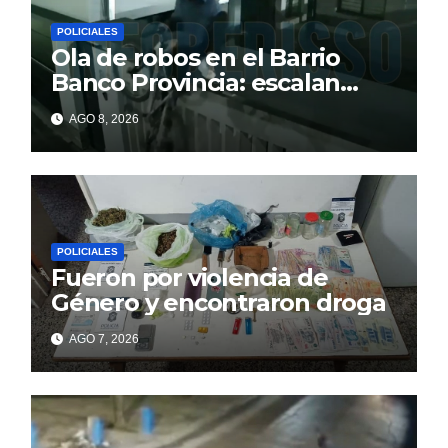
POLICIALES
Ola de robos en el Barrio
Banco Provincia: escalan
paredes en la noche y nadie
AGO 8, 2026
responde
POLICIALES
Fueron por violencia de
Género y encontraron droga
AGO 7, 2026