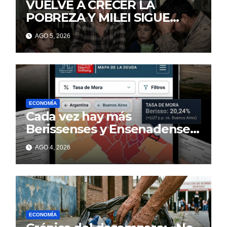
VUELVE A CRECER LA
POBREZA Y MILEI SIGUE
MINTIENDO
AGO 5, 2026
ECONOMÍA
Cada vez hay más
Berissenses y Ensenadenses
con deudas incobrables
AGO 4, 2026
ECONOMÍA