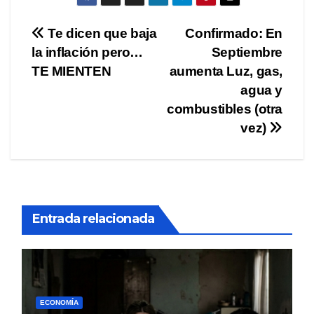
Navegación
Te dicen que baja
Confirmado: En
la inflación pero…
Septiembre
de
TE MIENTEN
aumenta Luz, gas,
entradas
agua y
combustibles (otra
vez)
Entrada relacionada
ECONOMÍA