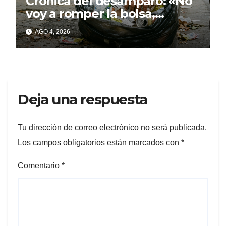
Crónica del desamparo: «No
voy a romper la bolsa,
quédese tranquilo…»
AGO 4, 2026
Deja una respuesta
Tu dirección de correo electrónico no será publicada.
Los campos obligatorios están marcados con
*
Comentario
*