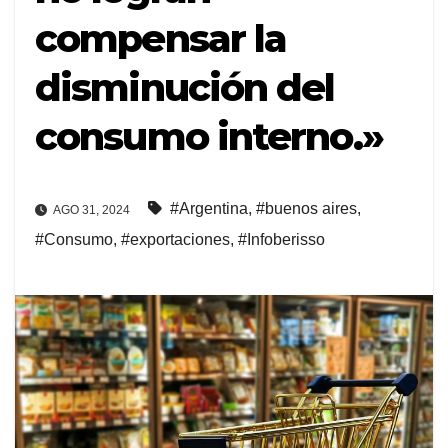
compensar la
disminución del
consumo interno.»
#Argentina
,
#buenos aires
,
AGO 31, 2024
#Consumo
,
#exportaciones
,
#Infoberisso