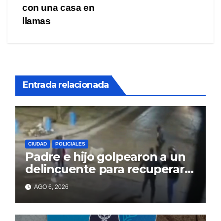
con una casa en
llamas
Entrada relacionada
CIUDAD
POLICIALES
Padre e hijo golpearon a un
delincuente para recuperar
un celular robado en Berisso
AGO 6, 2026