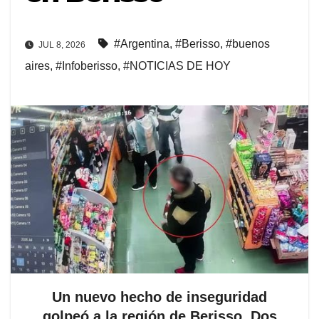
#Argentina
,
#Berisso
,
#buenos
JUL 8, 2026
aires
,
#Infoberisso
,
#NOTICIAS DE HOY
Un nuevo hecho de inseguridad
golpeó a la región de Berisso. Dos