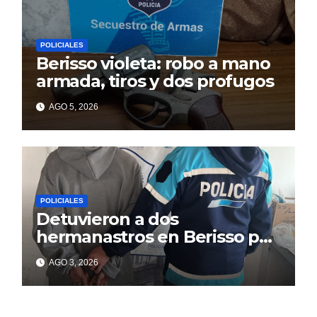
POLICIALES
Berisso violeta: robo a mano
armada, tiros y dos profugos
AGO 5, 2026
POLICIALES
Detuvieron a dos
hermanastros en Berisso por
matar a puñaladas a un
AGO 3, 2026
tatuador