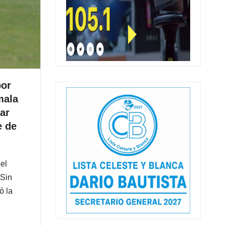
por
mala
ar
e de
del
 Sin
ó la