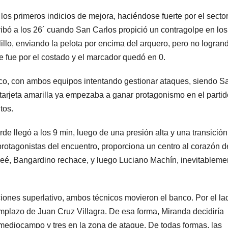
os primeros indicios de mejora, haciéndose fuerte por el secto
ribó a los 26´ cuando San Carlos propició un contragolpe en los
illo, enviando la pelota por encima del arquero, pero no logran
se fue por el costado y el marcador quedó en 0.
arco, con ambos equipos intentando gestionar ataques, siendo S
tarjeta amarilla ya empezaba a ganar protagonismo en el partid
tos.
de llegó a los 9 min, luego de una presión alta y una transición
 protagonistas del encuentro, proporciona un centro al corazón d
eceé, Bangardino rechace, y luego Luciano Machín, inevitableme
iones superlativo, ambos técnicos movieron el banco. Por el la
mplazo de Juan Cruz Villagra. De esa forma, Miranda decidiría
 mediocampo y tres en la zona de ataque. De todas formas, las