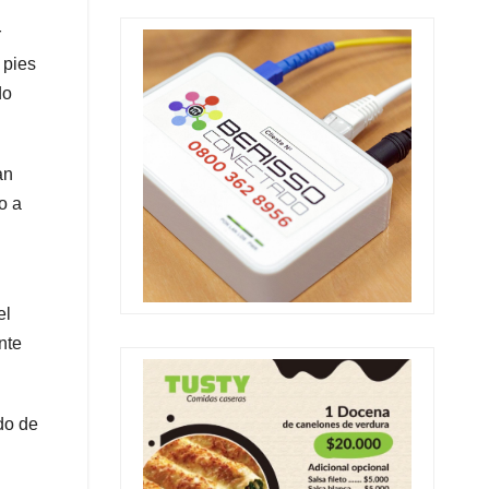
r
 pies
do
an
o a
el
nte
do de