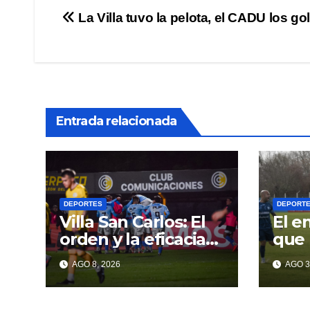
Navegación
La Villa tuvo la pelota, el CADU los go
de
entradas
Entrada relacionada
DEPORTES
DEPORT
Villa San Carlos: El
El e
orden y la eficacia
que 
dieron sus frutos
AGO 8, 2026
AGO 3