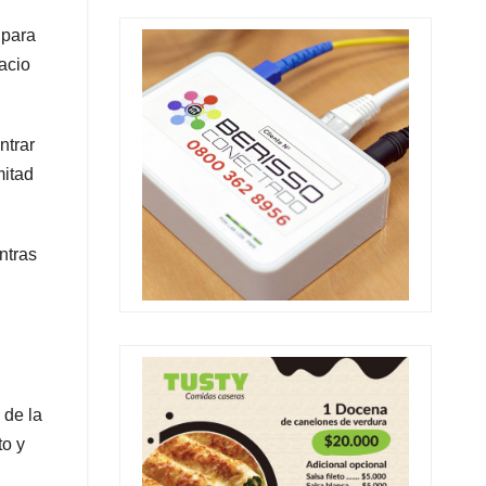
 para
acio
ntrar
mitad
ntras
 de la
to y