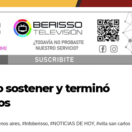
do sostener y terminó
os
nos aires
,
#Infoberisso
,
#NOTICIAS DE HOY
,
#villa san carlos