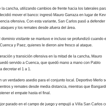
 la cancha, utilizando cambios de frente hacia los laterales par
l decidió mover el banco: ingresó Mauro Garraza en lugar de Kev
esencia ofensiva. Con esta variante, San Carlos pasó a defender
ataques y los remates desde afuera del área.
l dominio visitante se mantuvo e incluso se profundizó cuando e
uenca y Paez, quienes le dieron aire fresco al ataque.
eración y transición ofensiva en la mitad de la cancha, Mauro
e quedó servido a Cuenca, que quedó mano a mano con Pablo
a decretar el 1 a 1.
n un verdadero asedio para el conjunto local. Deportivo Merlo s
centros y remates desde media distancia, mientras que Bangard
tener el empate hasta el final.
ejor parado en el campo de juego y empujó a Villa San Carlos c