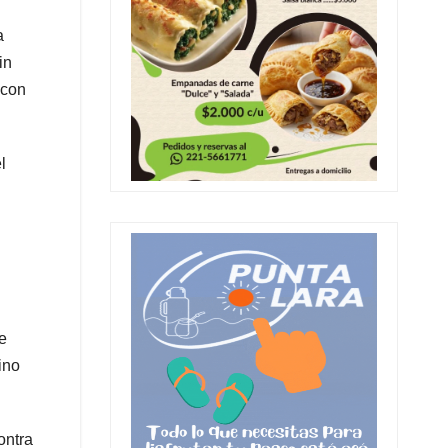
a
in
 con
l
e
ino
ontra