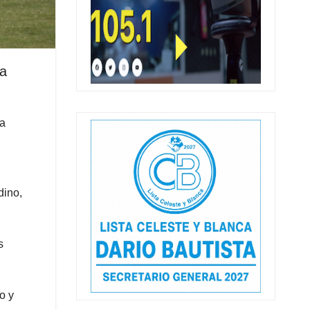
 a
la
dino,
s
o y