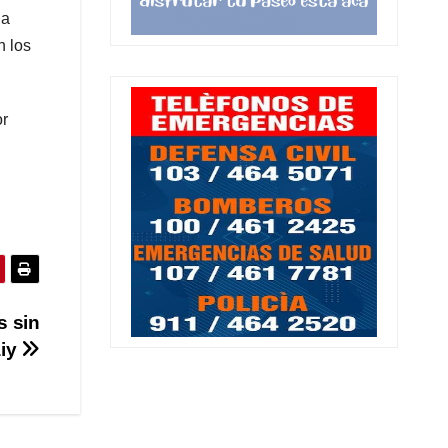
la
n los
or
s sin
aiy