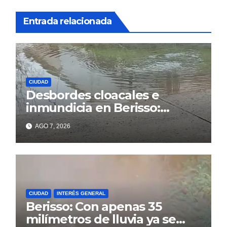
Entrada relacionada
CIUDAD
Desbordes cloacales e
inmundicia en Berisso:
colapso de la red en la calle
AGO 7, 2026
14
CIUDAD
INTERÉS GENERAL
Berisso: Con apenas 35
milímetros de lluvia ya se