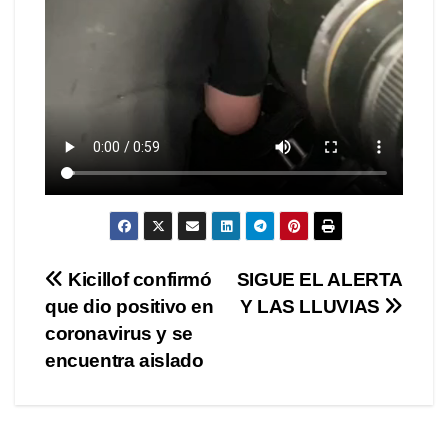
Navegación
Kicillof confirmó
SIGUE EL ALERTA
que dio positivo en
Y LAS LLUVIAS
de
coronavirus y se
entradas
encuentra aislado