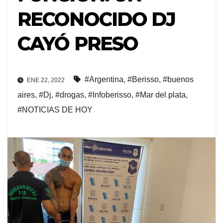
RECONOCIDO DJ
CAYÓ PRESO
#Argentina
,
#Berisso
,
#buenos
ENE 22, 2022
aires
,
#Dj
,
#drogas
,
#Infoberisso
,
#Mar del plata
,
#NOTICIAS DE HOY