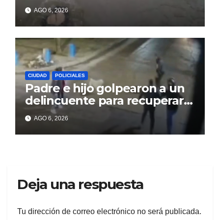
sienten los problemas
AGO 6, 2026
CIUDAD
POLICIALES
Padre e hijo golpearon a un
delincuente para recuperar
un celular robado en Berisso
AGO 6, 2026
Deja una respuesta
Tu dirección de correo electrónico no será publicada.