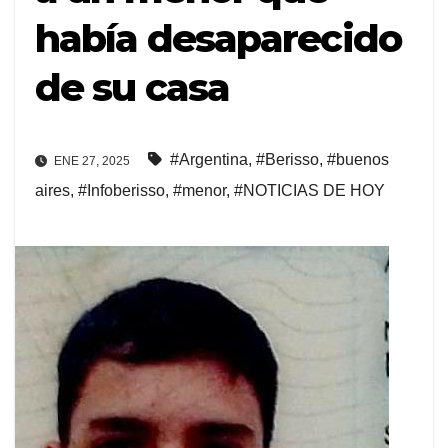
había desaparecido
de su casa
#Argentina
,
#Berisso
,
#buenos
ENE 27, 2025
aires
,
#Infoberisso
,
#menor
,
#NOTICIAS DE HOY