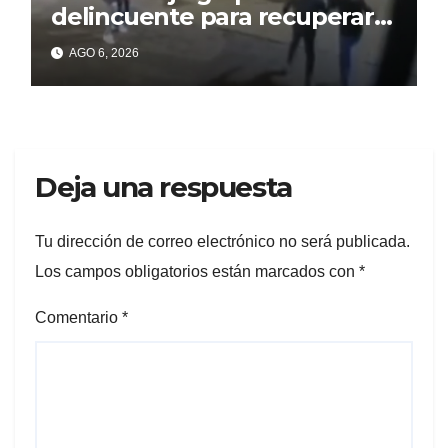
delincuente para recuperar
un celular robado en Berisso
AGO 6, 2026
Deja una respuesta
Tu dirección de correo electrónico no será publicada.
Los campos obligatorios están marcados con
*
Comentario
*