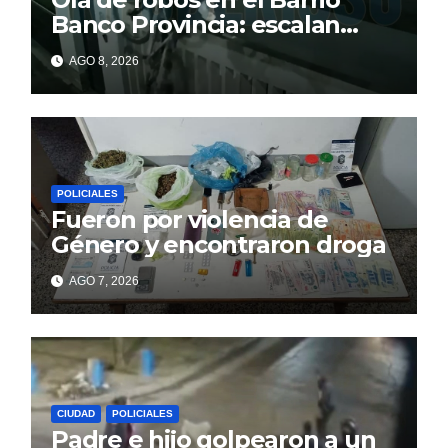
Banco Provincia: escalan
paredes en la noche y nadie
AGO 8, 2026
responde
POLICIALES
Fueron por violencia de
Género y encontraron droga
AGO 7, 2026
CIUDAD
POLICIALES
Padre e hijo golpearon a un