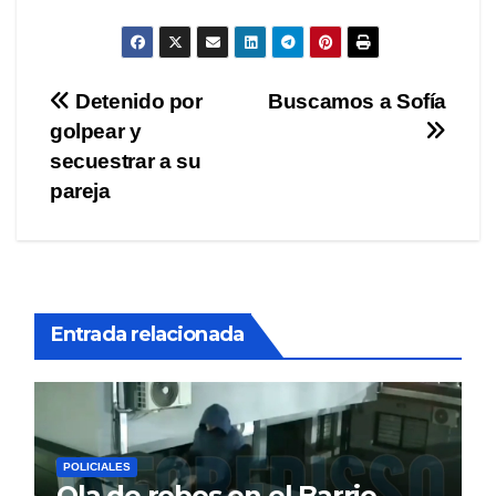
Navegación
Detenido por
Buscamos a Sofía
golpear y
de
secuestrar a su
entradas
pareja
Entrada relacionada
POLICIALES
Ola de robos en el Barrio