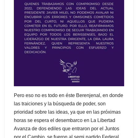
Pero eso no es todo en éste Berenjenal, en donde
las traiciones y la búsqueda de poder, son
prioridad sobre las ideas, ya que en las próximas
horas se espera el desembarco en La Libertad
Avanza de dos ediles que entraron por el Juntos
por el Cambio, se fueron al semi partido Federal