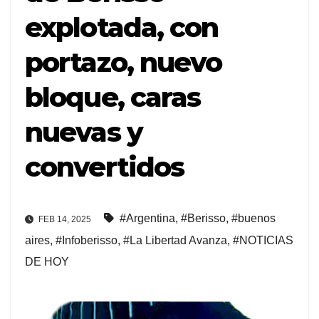
explotada, con
portazo, nuevo
bloque, caras
nuevas y
convertidos
#Argentina
,
#Berisso
,
#buenos
FEB 14, 2025
aires
,
#Infoberisso
,
#La Libertad Avanza
,
#NOTICIAS
DE HOY