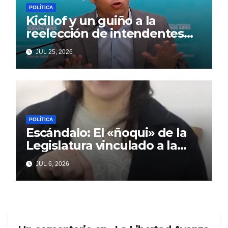
POLÍTICA
Kicillof y un guiño a la
reelección de intendentes
que Cagliardi espera ansioso
JUL 25, 2026
POLÍTICA
Escándalo: El «ñoqui» de la
Legislatura vinculado a la
concejal libertaria no quiere
JUL 6, 2026
soltar al «ESTADO»