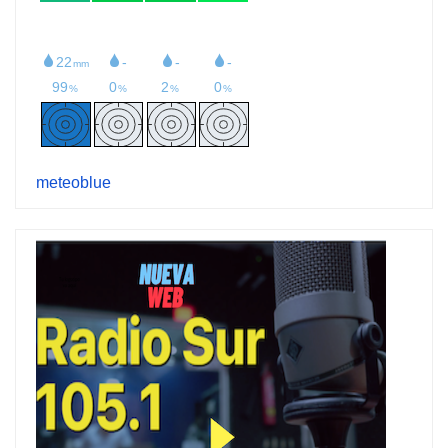
meteoblue