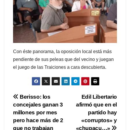
Con éste panorama, la oposición local está más
pendiente de sus peleas que del vecino y juegan
el juego de las Traiciones a cara descubierta.
Navegación
Berisso: los
Edil Libertario
concejales ganan 3
afirmó que en el
de
millones por mes
partido hay
entradas
pero hace más de 2
«corruptos» y
que no trabajan
«chupacu…»