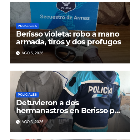
POLICIALES
Berisso violeta: robo a mano
armada, tiros y dos profugos
AGO 5, 2026
POLICIALES
Detuvieron a dos
hermanastros en Berisso por
matar a puñaladas a un
AGO 3, 2026
tatuador