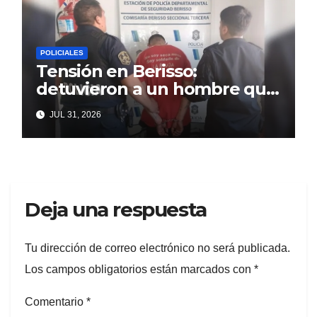
POLICIALES
Tensión en Berisso:
detuvieron a un hombre que
amenazaba a su familia y
JUL 31, 2026
vecinos con un arma
Deja una respuesta
Tu dirección de correo electrónico no será publicada.
Los campos obligatorios están marcados con
*
Comentario
*