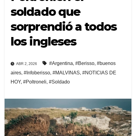
soldado que
sorprendió a todos
los ingleses
#Argentina
,
#Berisso
,
#buenos
ABR 2, 2026
aires
,
#Infoberisso
,
#MALVINAS
,
#NOTICIAS DE
HOY
,
#Poltroneli
,
#Soldado