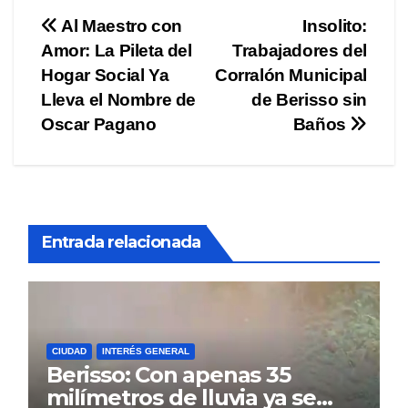
Navegación
Al Maestro con
Insolito:
Amor: La Pileta del
Trabajadores del
de
Hogar Social Ya
Corralón Municipal
entradas
Lleva el Nombre de
de Berisso sin
Oscar Pagano
Baños
Entrada relacionada
CIUDAD
INTERÉS GENERAL
Berisso: Con apenas 35
milímetros de lluvia ya se