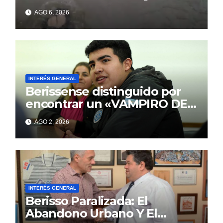
sienten los problemas
AGO 6, 2026
INTERÉS GENERAL
Berissense distinguido por
encontrar un «VAMPIRO DE
MAR»
AGO 2, 2026
INTERÉS GENERAL
Berisso Paralizada: El
Abandono Urbano Y El