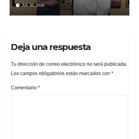
Despilfarro Político Repiten
JUL 30, 2026
Una Vieja Historia De
Ineficiencia
Deja una respuesta
Tu dirección de correo electrónico no será publicada.
Los campos obligatorios están marcados con
*
Comentario
*