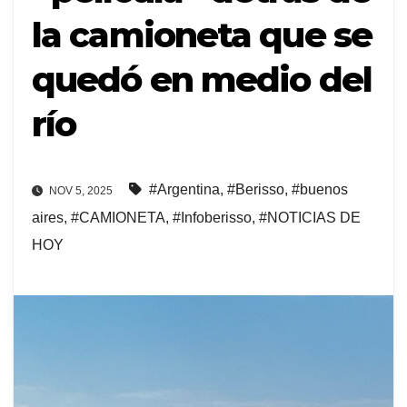
la camioneta que se
quedó en medio del
río
#Argentina
,
#Berisso
,
#buenos
NOV 5, 2025
aires
,
#CAMIONETA
,
#Infoberisso
,
#NOTICIAS DE
HOY