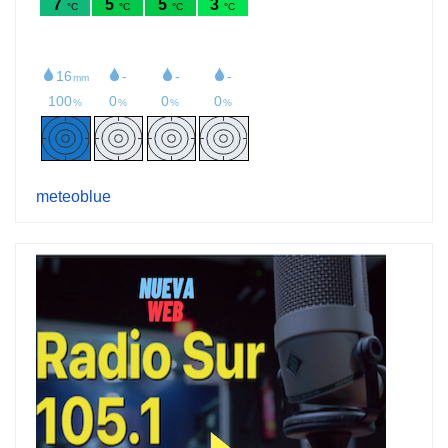
meteoblue