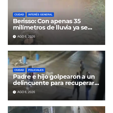
CIUDAD
INTERÉS GENERAL
Berisso: Con apenas 35
milímetros de lluvia ya se
sienten los problemas
AGO 6, 2026
CIUDAD
POLICIALES
Padre e hijo golpearon a un
delincuente para recuperar
un celular robado en Berisso
AGO 6, 2026