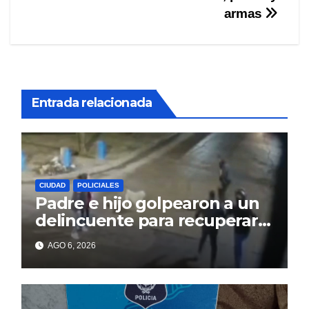
armas
Entrada relacionada
CIUDAD
POLICIALES
Padre e hijo golpearon a un
delincuente para recuperar
un celular robado en Berisso
AGO 6, 2026