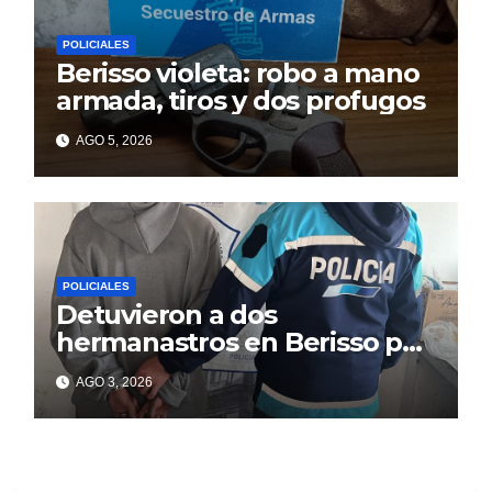
POLICIALES
Berisso violeta: robo a mano
armada, tiros y dos profugos
AGO 5, 2026
POLICIALES
Detuvieron a dos
hermanastros en Berisso por
matar a puñaladas a un
AGO 3, 2026
tatuador