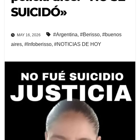
SUICIDÓ»
#Argentina
,
#Berisso
,
#buenos
MAY 16, 2026
aires
,
#Infoberisso
,
#NOTICIAS DE HOY