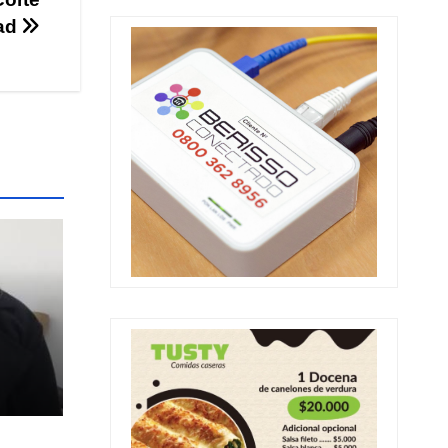
dad
ia
al