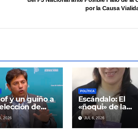
por la Causa Viali
POLÍTICA
llof y un guiño a
Escándalo: El
eelección de
«ñoqui» de la
ndentes que
Legislatura
, 2026
JUL 6, 2026
iardi espera
vinculado a la
oso
concejal libertar
no quiere soltar 