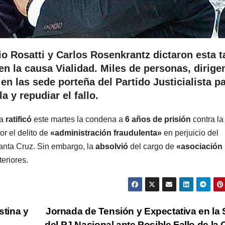
io Rosatti y Carlos Rosenkrantz dictaron esta t
en la causa Vialidad. Miles de personas, dirige
en las sede porteña del Partido Justicialista p
a y repudiar el fallo.
ia
ratificó
este martes la condena a
6 años de prisión
contra la
or el delito de
«administración fraudulenta»
en perjuicio del
Santa Cruz. Sin embargo, la
absolvió
del cargo de
«asociación
teriores.
stina y
Jornada de Tensión y Expectativa en la
del PJ Nacional ante Posible Fallo de la 