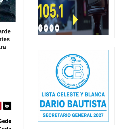
arde
ntes
ara
 Sede
Corte