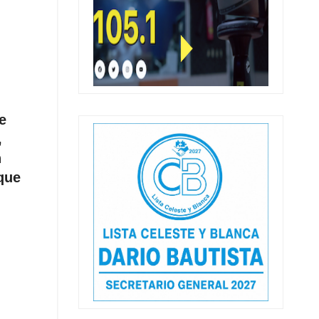
e
,
n
que