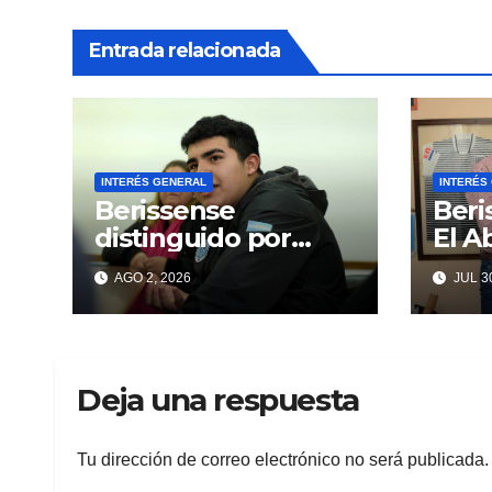
Entrada relacionada
INTERÉS GENERAL
INTERÉS
Berissense
Beri
distinguido por
El 
encontrar un
Urba
AGO 2, 2026
JUL 30
«VAMPIRO DE
Desp
MAR»
Repi
Hist
Inef
Deja una respuesta
Tu dirección de correo electrónico no será publicada.