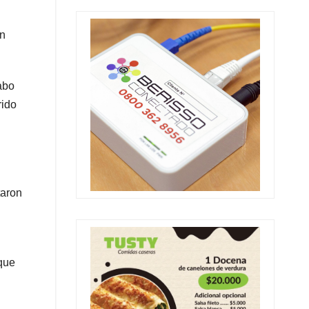
un
cabo
rido
taron
 que