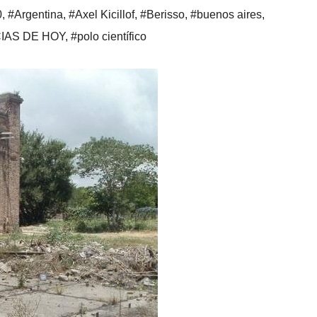
0
,
#Argentina
,
#Axel Kicillof
,
#Berisso
,
#buenos aires
,
IAS DE HOY
,
#polo científico