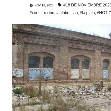
#18 DE NOVIEMBRE 202
NOV 18, 2020
#construcción
,
#Infoberisso
,
#la plata
,
#NOTIC