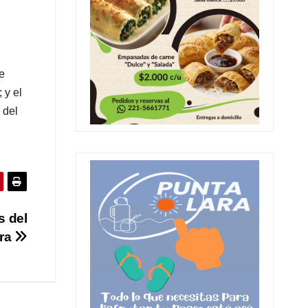
de
 y el
 del
s del
ura