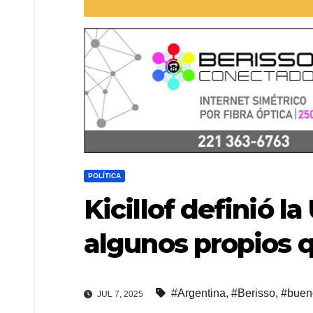
POLÍTICA
Kicillof definió l
algunos propios 
#Argentina
,
#Berisso
,
#buen
JUL 7, 2025