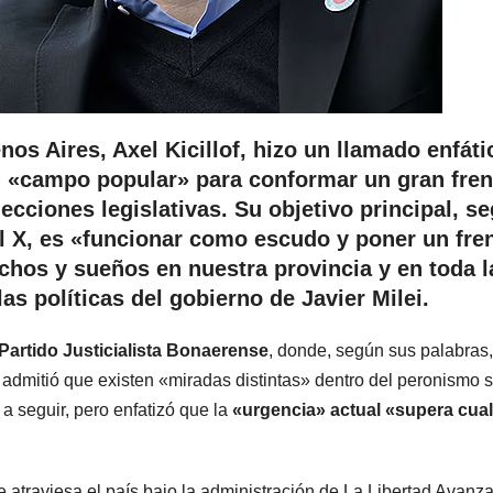
os Aires, Axel Kicillof, hizo un llamado enfáti
el «campo popular» para conformar un gran fren
ecciones legislativas. Su objetivo principal, s
al X, es «funcionar como escudo y poner un fre
chos y sueños en nuestra provincia y en toda l
as políticas del gobierno de Javier Milei.
Partido Justicialista Bonaerense
, donde, según sus palabras,
 admitió que existen «miradas distintas» dentro del peronismo 
 a seguir, pero enfatizó que la
«urgencia» actual «supera cual
ue atraviesa el país bajo la administración de La Libertad Avanza