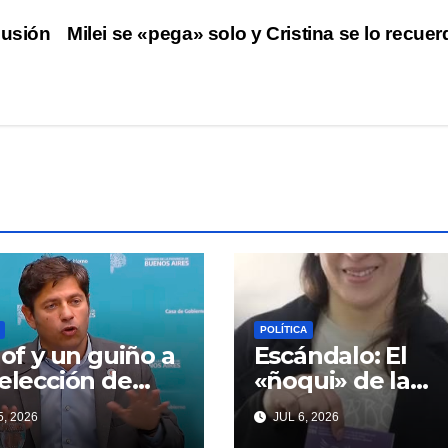
lusión
Milei se «pega» solo y Cristina se lo recue
POLÍTICA
llof y un guiño a
Escándalo: El
eelección de
«ñoqui» de la
ndentes que
Legislatura
, 2026
JUL 6, 2026
iardi espera
vinculado a la