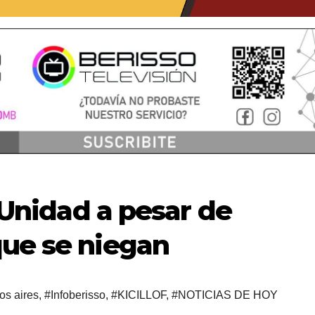
a Unidad a pesar de
que se niegan
os aires
,
#Infoberisso
,
#KICILLOF
,
#NOTICIAS DE HOY