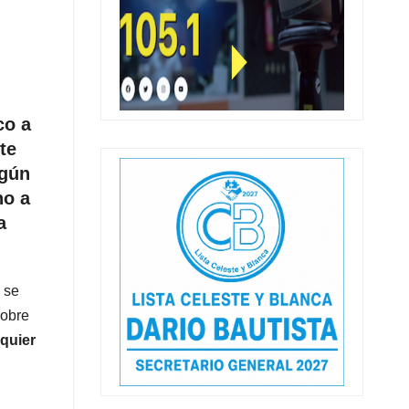
co a
te
egún
no a
a
 se
sobre
quier
.