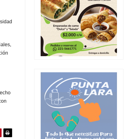
esidad
ales,
ción
recho
con