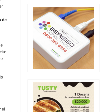
er
n de
ue
cia:
de
lo
 el