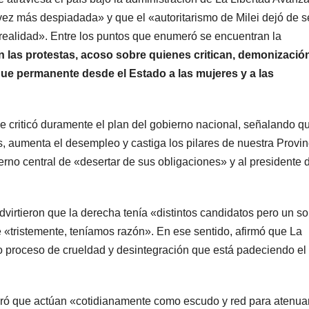
vez más despiadada» y que el «autoritarismo de Milei dejó de s
 realidad». Entre los puntos que enumeró se encuentran la
en las protestas, acoso sobre quienes critican, demonizació
aque permanente desde el Estado a las mujeres y a las
 criticó duramente el plan del gobierno nacional, señalando q
s, aumenta el desempleo y castiga los pilares de nuestra Provin
erno central de «desertar de sus obligaciones» y al presidente 
virtieron que la derecha tenía «distintos candidatos pero un so
e «tristemente, teníamos razón». En ese sentido, afirmó que La
 proceso de crueldad y desintegración que está padeciendo el
guró que actúan «cotidianamente como escudo y red para atenuar