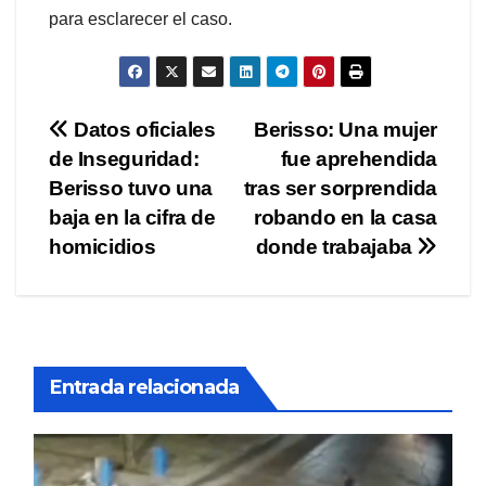
para esclarecer el caso.
Navegación
Datos oficiales
Berisso: Una mujer
de Inseguridad:
fue aprehendida
de
Berisso tuvo una
tras ser sorprendida
entradas
baja en la cifra de
robando en la casa
homicidios
donde trabajaba
Entrada relacionada