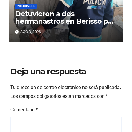
POLICIALES
Detuvieron a dos
hermanastros en Berisso por
matar a puñaladas a un
AGO 3, 2026
tatuador
Deja una respuesta
Tu dirección de correo electrónico no será publicada.
Los campos obligatorios están marcados con
*
Comentario
*