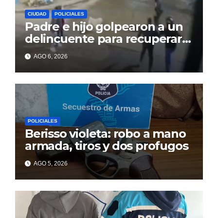
CIUDAD
POLICIALES
Padre e hijo golpearon a un
delincuente para recuperar
un celular robado en Berisso
AGO 6, 2026
POLICIALES
Berisso violeta: robo a mano
armada, tiros y dos profugos
AGO 5, 2026