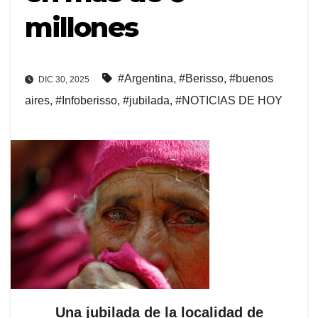
millones
#Argentina
,
#Berisso
,
#buenos
DIC 30, 2025
aires
,
#Infoberisso
,
#jubilada
,
#NOTICIAS DE HOY
Una jubilada de la localidad de