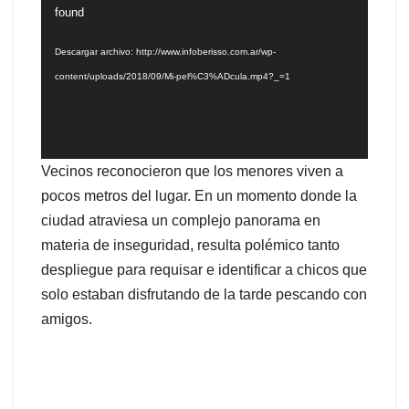
de
found
vídeo
Descargar archivo: http://www.infoberisso.com.ar/wp-
content/uploads/2018/09/Mi-pel%C3%ADcula.mp4?_=1
Vecinos reconocieron que los menores viven a
pocos metros del lugar. En un momento donde la
ciudad atraviesa un complejo panorama en
materia de inseguridad, resulta polémico tanto
despliegue para requisar e identificar a chicos que
solo estaban disfrutando de la tarde pescando con
amigos.