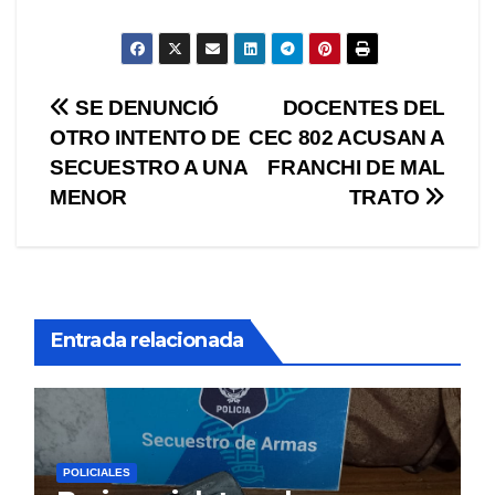
Navegación
SE DENUNCIÓ
DOCENTES DEL
OTRO INTENTO DE
CEC 802 ACUSAN A
de
SECUESTRO A UNA
FRANCHI DE MAL
entradas
MENOR
TRATO
Entrada relacionada
POLICIALES