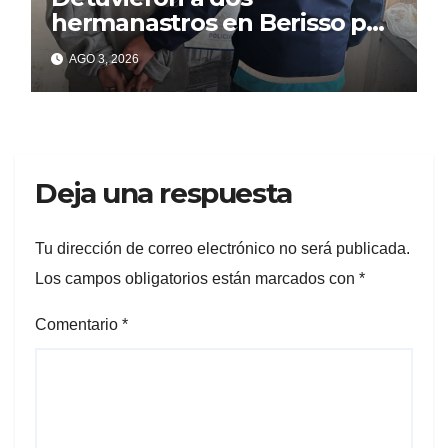
hermanastros en Berisso por
matar a puñaladas a un
AGO 3, 2026
tatuador
Deja una respuesta
Tu dirección de correo electrónico no será publicada.
Los campos obligatorios están marcados con
*
Comentario
*