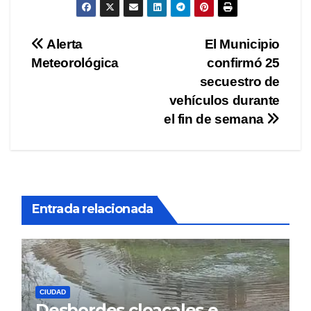
Navegación
Alerta
El Municipio
Meteorológica
confirmó 25
de
secuestro de
entradas
vehículos durante
el fin de semana
Entrada relacionada
CIUDAD
Desbordes cloacales e