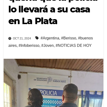
lo llevará a su casa
en La Plata
#Argentina
,
#Berisso
,
#buenos
OCT 21, 2024
aires
,
#Infoberisso
,
#Joven
,
#NOTICIAS DE HOY