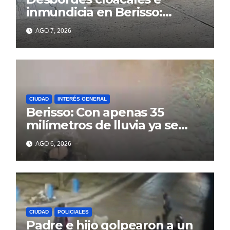
inmundicia en Berisso:
colapso de la red en la calle
AGO 7, 2026
14
CIUDAD
INTERÉS GENERAL
Berisso: Con apenas 35
milímetros de lluvia ya se
sienten los problemas
AGO 6, 2026
CIUDAD
POLICIALES
Padre e hijo golpearon a un