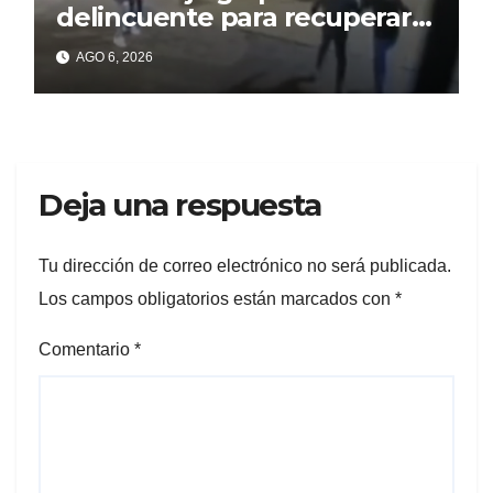
delincuente para recuperar
un celular robado en Berisso
AGO 6, 2026
Deja una respuesta
Tu dirección de correo electrónico no será publicada.
Los campos obligatorios están marcados con
*
Comentario
*