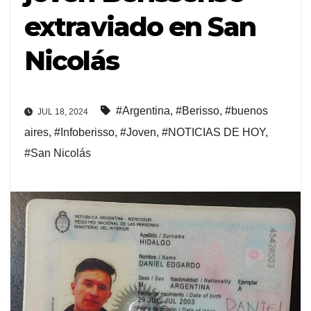
extraviado en San
Nicolás
#Argentina
,
#Berisso
,
#buenos
JUL 18, 2024
aires
,
#Infoberisso
,
#Joven
,
#NOTICIAS DE HOY
,
#San Nicolás