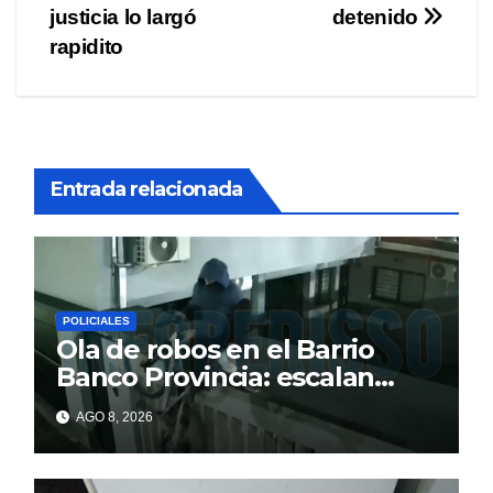
de
justicia lo largó
detenido
entradas
rapidito
Entrada relacionada
POLICIALES
Ola de robos en el Barrio
Banco Provincia: escalan
paredes en la noche y nadie
AGO 8, 2026
responde