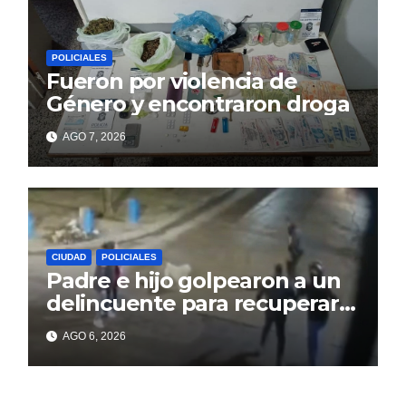
POLICIALES
Fueron por violencia de
Género y encontraron droga
AGO 7, 2026
CIUDAD
POLICIALES
Padre e hijo golpearon a un
delincuente para recuperar
un celular robado en Berisso
AGO 6, 2026