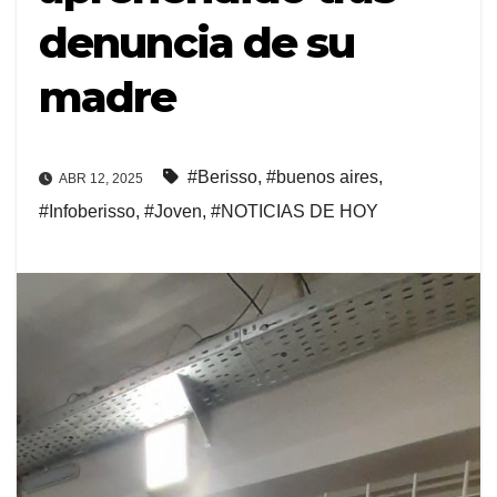
denuncia de su
madre
#Berisso
,
#buenos aires
,
ABR 12, 2025
#Infoberisso
,
#Joven
,
#NOTICIAS DE HOY