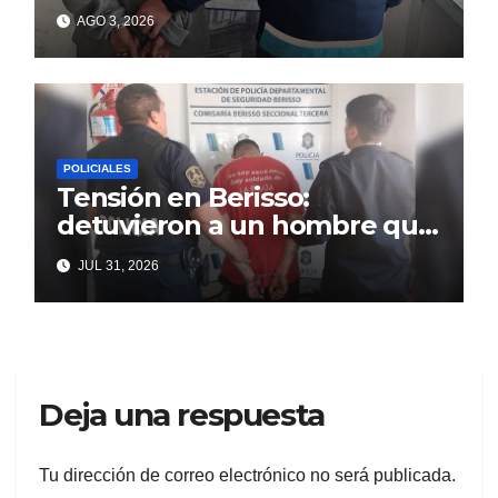
matar a puñaladas a un
AGO 3, 2026
tatuador
POLICIALES
Tensión en Berisso:
detuvieron a un hombre que
amenazaba a su familia y
JUL 31, 2026
vecinos con un arma
Deja una respuesta
Tu dirección de correo electrónico no será publicada.