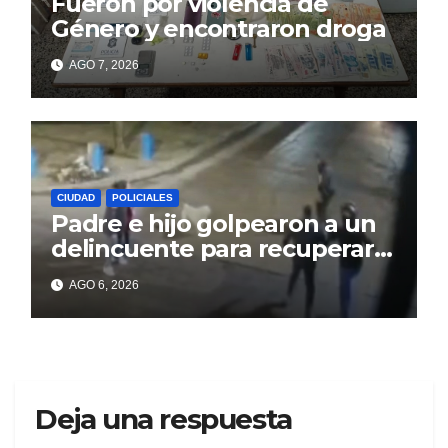
Fueron por violencia de
Género y encontraron droga
AGO 7, 2026
CIUDAD
POLICIALES
Padre e hijo golpearon a un
delincuente para recuperar
un celular robado en Berisso
AGO 6, 2026
Deja una respuesta