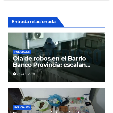
Entrada relacionada
POLICIALES
Ola de robos en el Barrio
Banco Provincia: escalan
paredes en la noche y nadie
AGO 8, 2026
responde
POLICIALES