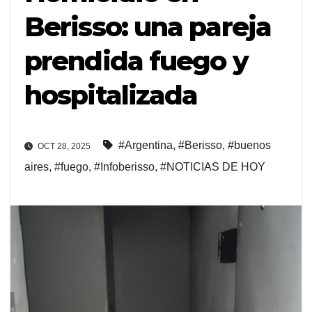
Berisso: una pareja
prendida fuego y
hospitalizada
#Argentina
,
#Berisso
,
#buenos
OCT 28, 2025
aires
,
#fuego
,
#Infoberisso
,
#NOTICIAS DE HOY