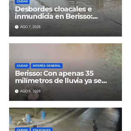
CIUDAD
Desbordes cloacales e
inmundicia en Berisso:
colapso de la red en la calle
AGO 7, 2026
14
CIUDAD
INTERÉS GENERAL
Berisso: Con apenas 35
milímetros de lluvia ya se
sienten los problemas
AGO 6, 2026
CIUDAD
POLICIALES