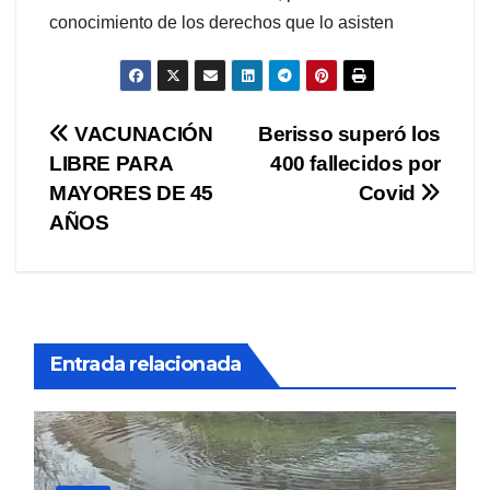
conocimiento de los derechos que lo asisten
Navegación
VACUNACIÓN
Berisso superó los
LIBRE PARA
400 fallecidos por
de
MAYORES DE 45
Covid
entradas
AÑOS
Entrada relacionada