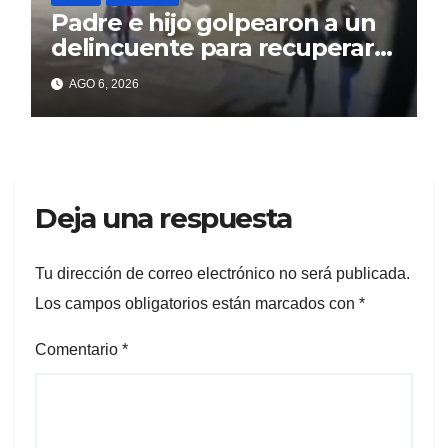
Padre e hijo golpearon a un
delincuente para recuperar
un celular robado en Berisso
AGO 6, 2026
Deja una respuesta
Tu dirección de correo electrónico no será publicada.
Los campos obligatorios están marcados con
*
Comentario
*